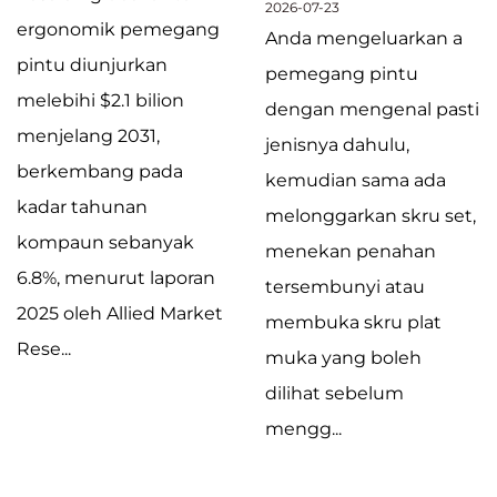
2026-07-23
ergonomik pemegang
Anda mengeluarkan a
pintu diunjurkan
pemegang pintu
melebihi $2.1 bilion
dengan mengenal pasti
menjelang 2031,
jenisnya dahulu,
berkembang pada
kemudian sama ada
kadar tahunan
melonggarkan skru set,
kompaun sebanyak
menekan penahan
6.8%, menurut laporan
tersembunyi atau
2025 oleh Allied Market
membuka skru plat
Rese...
muka yang boleh
dilihat sebelum
mengg...